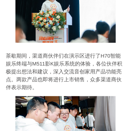
茶歇期间，渠道商伙伴们在演示区进行了
H70
智能
娱乐终端与
M511
影
K
娱乐系统的体验，各位伙伴积
极提出想法和建议，深入交流音创家用产品功能亮
点。两款产品也即将进行上市销售，众多渠道商伙
伴表示期待。