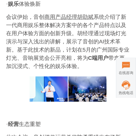
·
娱乐
体验焕新
会议伊始，音创
商用产品经理胡劭斌
系统介绍了新
一代商用娱乐整体解决方案中的各个产品特点以及
在用户体验方面的创新升级。胡经理通过现场灯光
演示与深入浅出的讲解，展示了音创的
AI
技术革
新。基于此技术的新品，计划在
5
月的广州国际专业
灯光、音响展览会公开亮相，将为
C
端用户
带来更
加沉浸式、个性化的娱乐体验。
在线咨询
热线电话
·
经营
生态重塑