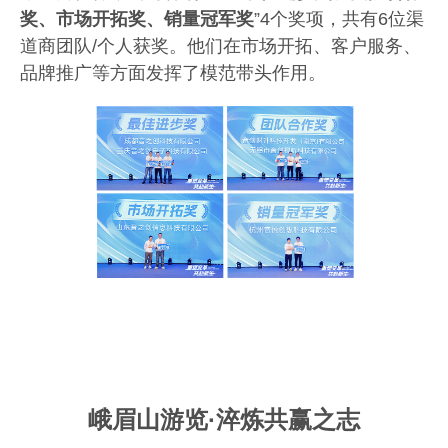
奖、市场开拓奖、销量冠军奖
”
4
个奖项，共有
6
位渠
道商团队
/
个人获奖。他们
在市场开拓、客户服务、
品牌推广等方面发挥了模范带头作用
。
峨眉山游览
·淬炼共赢之志