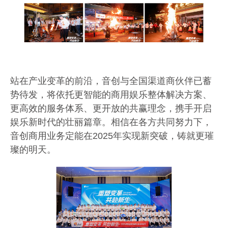
站在产业变革的前沿，音创与全国渠道
商
伙伴已蓄
势待发，将依托更智能的
商用娱乐整体解决方案
、
更高效的服务体系、更开放的共赢理念，携手
开启
娱乐新时代的壮丽篇章。相信在各方共同努力下，
音创商用业务定能在
2025
年实现新突破，铸就更
璀
璨
的明天。