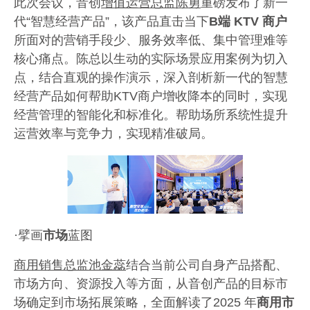
此次会议，音创
增值运营总监陈勇
重磅发布了新一
代
“智慧经营产品”，该产品直击当下
B
端
KTV
商户
所面对的营销手段少、服务效率低、集中管理难等
核心痛点。陈总以生动的实际场景应用案例为切入
点，结合直观的操作演示，深入剖析新一代的智慧
经营产品如何帮助
KTV
商户增收降本的同时，实现
经营管理的智能化和标准化。帮助场所系统性提升
运营效率与竞争力，实现精准破局。
·擘画
市场
蓝图
商用销售总监池金蕊
结合当前公司自身产品搭配、
市场方向、资源投入等方面，从音创产品的目标市
场确定到市场拓展策略，全面解读了
2025
年
商用市